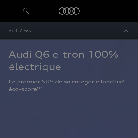
Audi
Audi Cessy
Audi Q6 e-tron 100% 
électrique 
Le premier SUV de sa catégorie labellisé 
éco-score⁽¹⁾.