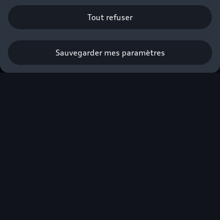
Tout refuser
Sauvegarder mes paramètres
Prendre rendez-vous
Faites-vous accompagner par nos
Experts Audi Business⁽²⁾ dans la
construction de votre projet.
*
Champs obligatoires
Gamme*